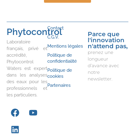
Contact
Phytocontrol
Parce que
C.G.V.
l'innovation
Laboratoire
n'attend pas,
Mentions légales
français, privé et
prenez une
accrédité,
Politique de
longueur
confidentialité
Phytocontrol
d’avance avec
Waters est expert
Politique de
notre
dans les analyses
cookies
newsletter.
des eaux pour les
Partenaires
professionnels et
les particuliers.