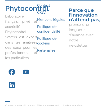
Contact
Phytocontrol
Parce que
C.G.V.
l'innovation
Laboratoire
n'attend pas,
Mentions légales
français, privé et
prenez une
accrédité,
Politique de
longueur
confidentialité
Phytocontrol
d’avance avec
Waters est expert
Politique de
notre
dans les analyses
cookies
newsletter.
des eaux pour les
Partenaires
professionnels et
les particuliers.
Copyright © 2024 Phytocontrol - Laboratoire